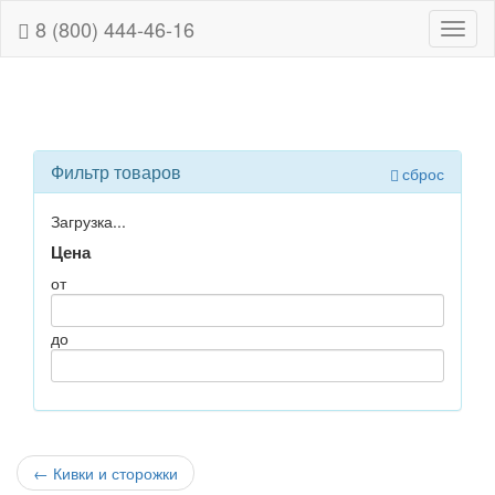
8 (800) 444-46-16
Навиг
Фильтр товаров
сброс
Загрузка...
Цена
от
до
←
Кивки и сторожки