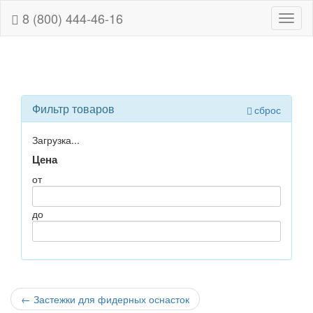
8 (800) 444-46-16
Навиг
Фильтр товаров
сброс
Загрузка...
Цена
от
до
←
Застежки для фидерных оснасток