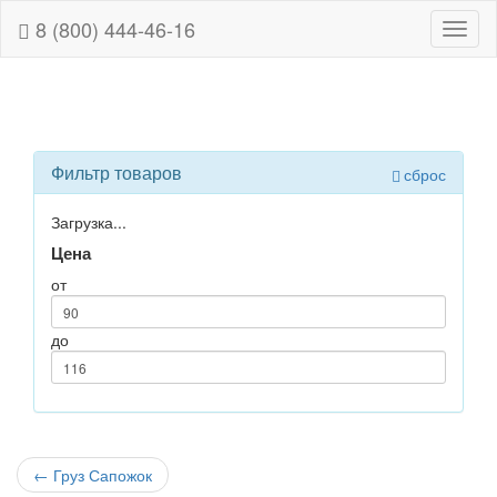
8 (800) 444-46-16
Навиг
Фильтр товаров
сброс
Загрузка...
Цена
от
до
←
Груз Сапожок